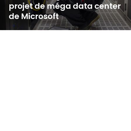
projet de méga data center
de Microsoft
09.06.2026
VALENTIN DREVETON
Messageries chiffrées
Un bras de fer entre la DGSI