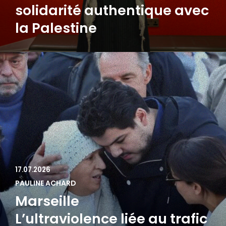
solidarité authentique avec
la Palestine
17.07.2026
PAULINE ACHARD
Marseille
L’ultraviolence liée au trafic