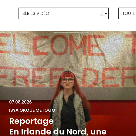
Toutes les vidéos
Toutes
Sélectionnez le contenu
Sélec
07.08.2026
ISYA OKOUÉ MÉTOGO
Reportage
En Irlande du Nord, une