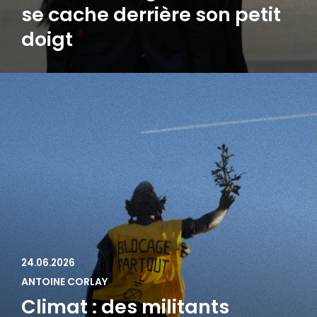
se cache derrière son petit
doigt
24.06.2026
ANTOINE CORLAY
Climat : des militants