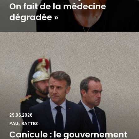
On fait de la médecine
dégradée »
29.06.2026
PAUL BATTEZ
Canicule : le gouvernement