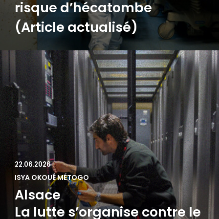
risque d’hécatombe
(Article actualisé)
22.06.2026
ISYA OKOUÉ MÉTOGO
Alsace
La lutte s’organise contre le