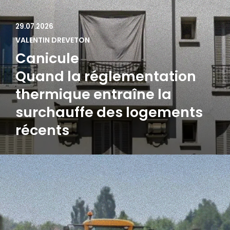
29.07.2026
VALENTIN DREVETON
Canicule
Quand la réglementation
thermique entraîne la
surchauffe des logements
récents