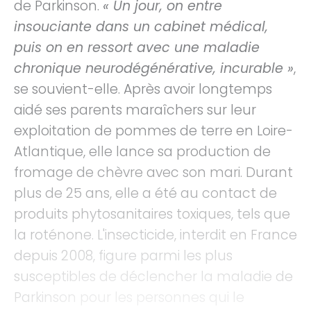
de Parkinson.
« Un jour, on entre
insouciante dans un cabinet médical,
puis on en ressort avec une maladie
chronique neurodégénérative, incurable »
,
se souvient-elle. Après avoir longtemps
aidé ses parents maraîchers sur leur
exploitation de pommes de terre en Loire-
Atlantique, elle lance sa production de
fromage de chèvre avec son mari. Durant
plus de 25 ans, elle a été au contact de
produits phytosanitaires toxiques, tels que
la roténone. L'insecticide, interdit en France
depuis 2008, figure parmi les plus
susceptibles de déclencher la maladie de
Parkinson pour les personnes qui le