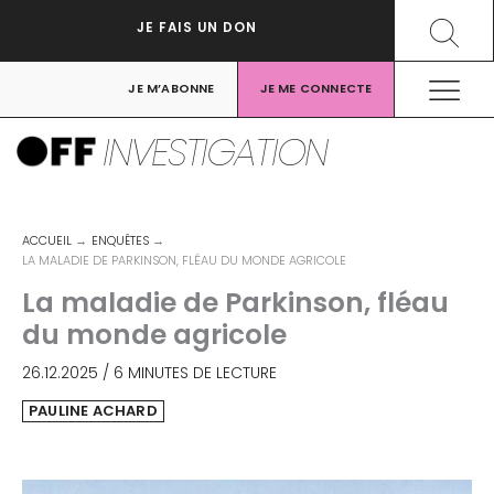
Aller
Recher
JE FAIS UN DON
au
contenu
JE M’ABONNE
JE ME CONNECTE
INVESTIGATION
ACCUEIL
ENQUÊTES
LA MALADIE DE PARKINSON, FLÉAU DU MONDE AGRICOLE
La maladie de Parkinson, fléau
du monde agricole
26.12.2025
/
6 MINUTES DE LECTURE
PAULINE ACHARD