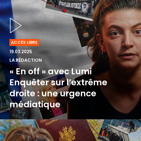
ACCÈS LIBRE
19.03.2025
LA RÉDACTION
« En off » avec Lumi
Enquêter sur l’extrême
droite : une urgence
médiatique