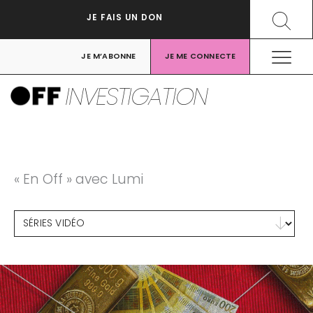
Aller
Recher
JE FAIS UN DON
au
contenu
JE M’ABONNE
JE ME CONNECTE
INVESTIGATION
« En Off » avec Lumi
Toutes les vidéos
Sélectionnez le contenu