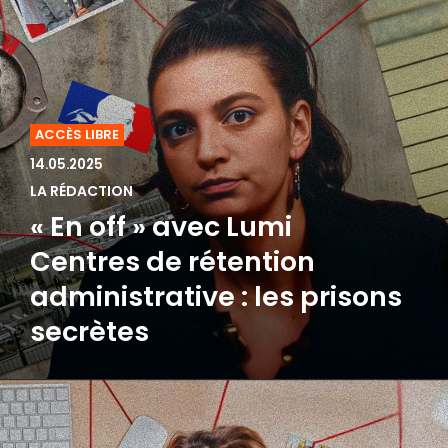
ACCÈS LIBRE
14.05.2025
LA RÉDACTION
« En off » avec Lumi
Centres de rétention
administrative : les prisons
secrètes