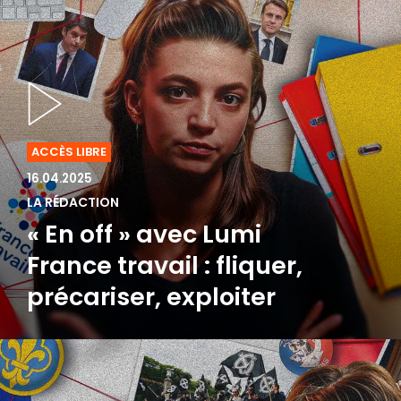
ACCÈS LIBRE
16.04.2025
LA RÉDACTION
« En off » avec Lumi
France travail : fliquer,
précariser, exploiter