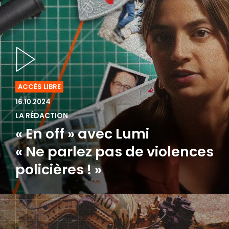
ACCÈS LIBRE
16.10.2024
LA RÉDACTION
« En off » avec Lumi
« Ne parlez pas de violences
policières ! »