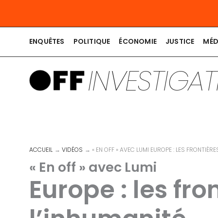
Aller
au
contenu
ENQUÊTES
POLITIQUE
ÉCONOMIE
JUSTICE
MÉD
INVESTIGA
ACCUEIL
VIDÉOS
« EN OFF » AVEC LUMI EUROPE : LES FRONTIÈRE
« En off » avec Lumi
Europe : les fro