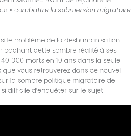
our «
combattre la submersion migratoire
insi le problème de la déshumanisation
 cachant cette sombre réalité à ses
s 40 000 morts en 10 ans dans la seule
 que vous retrouverez dans ce nouvel
 sur la sombre politique migratoire de
i difficile d’enquêter sur le sujet.