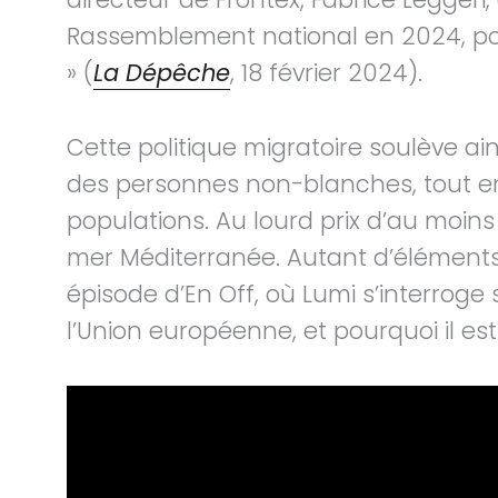
Rassemblement national en 2024, p
» (
La Dépêche
, 18 février 2024).
Cette politique migratoire soulève a
des personnes non-blanches, tout en
populations. Au lourd prix d’au moin
mer Méditerranée. Autant d’éléments
épisode d’En Off, où Lumi s’interroge
l’Union européenne, et pourquoi il est s