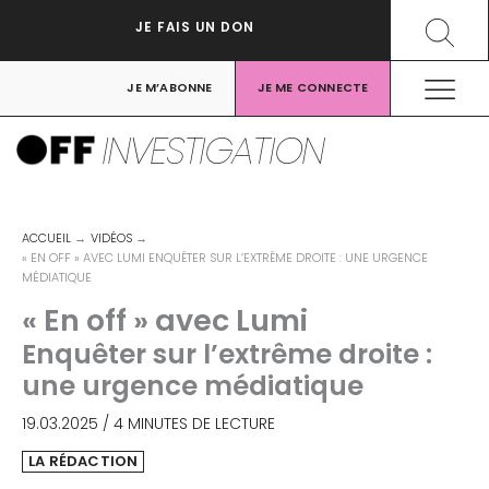
Aller
Recher
JE FAIS UN DON
au
contenu
JE M’ABONNE
JE ME CONNECTE
INVESTIGATION
ACCUEIL
VIDÉOS
« EN OFF » AVEC LUMI ENQUÊTER SUR L’EXTRÊME DROITE : UNE URGENCE
MÉDIATIQUE
« En off » avec Lumi
Enquêter sur l’extrême droite :
une urgence médiatique
19.03.2025
/
4 MINUTES DE LECTURE
LA RÉDACTION