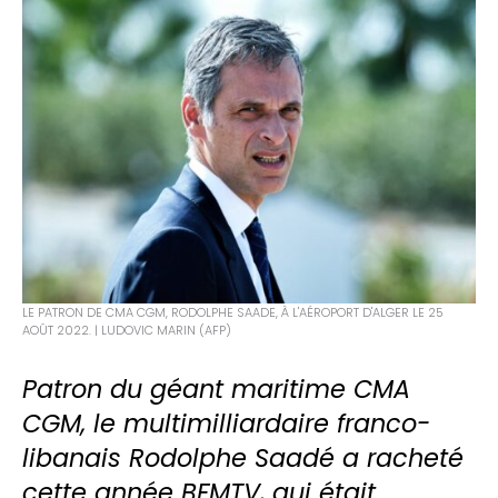
LE PATRON DE CMA CGM, RODOLPHE SAADE, À L'AÉROPORT D'ALGER LE 25
AOÛT 2022. | LUDOVIC MARIN (AFP)
Patron du géant maritime CMA
CGM, le multimilliardaire franco-
libanais Rodolphe Saadé a racheté
cette année BFMTV, qui était