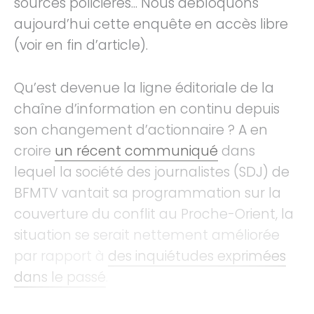
sources policières... Nous débloquons
aujourd’hui cette enquête en accès libre
(voir en fin d’article).
Qu’est devenue la ligne éditoriale de la
chaîne d’information en continu depuis
son changement d’actionnaire ? A en
croire
un récent communiqué
dans
lequel la société des journalistes (SDJ) de
BFMTV vantait sa programmation sur la
couverture du conflit au Proche-Orient, la
situation se serait nettement améliorée
par rapport à
des inquiétudes exprimées
dans le passé
.