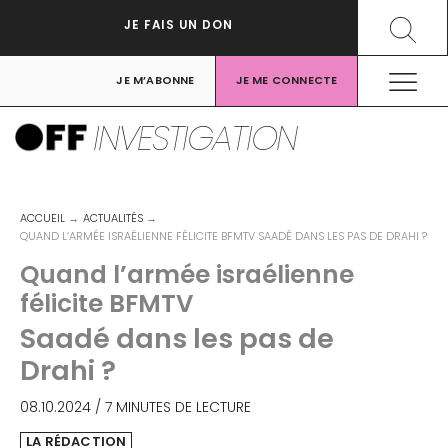
Aller
Recher
JE FAIS UN DON
au
contenu
JE M’ABONNE
JE ME CONNECTE
INVESTIGATION
ACCUEIL
ACTUALITÉS
QUAND L’ARMÉE ISRAÉLIENNE FÉLICITE BFMTV SAADÉ DANS LES PAS DE DRAHI ?
Quand l’armée israélienne
félicite BFMTV
Saadé dans les pas de
Drahi ?
08.10.2024
/
7 MINUTES DE LECTURE
LA RÉDACTION