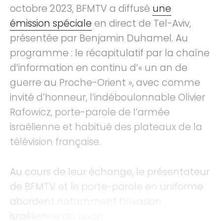
octobre 2023, BFMTV a diffusé
une
émission spéciale
en direct de Tel-Aviv,
présentée par Benjamin Duhamel. Au
programme : le récapitulatif par la chaîne
d’information en continu d’« un an de
guerre au Proche-Orient », avec comme
invité d’honneur, l’indéboulonnable Olivier
Rafowicz, porte-parole de l’armée
israélienne et habitué des plateaux de la
télévision française.
Au cours de leur échange, le présentateur
de BFMTV et le porte-parole en uniforme
abordent notamment l’invasion
israélienne du Liban.