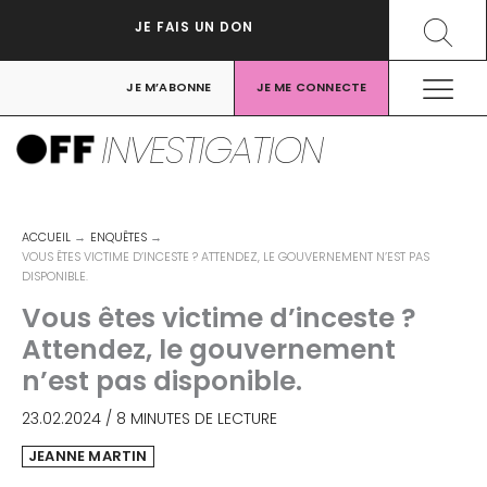
Aller
Recher
JE FAIS UN DON
au
contenu
JE M’ABONNE
JE ME CONNECTE
INVESTIGATION
ACCUEIL
ENQUÊTES
VOUS ÊTES VICTIME D’INCESTE ? ATTENDEZ, LE GOUVERNEMENT N’EST PAS
DISPONIBLE.
Vous êtes victime d’inceste ?
Attendez, le gouvernement
n’est pas disponible.
23.02.2024
/
8 MINUTES DE LECTURE
JEANNE MARTIN