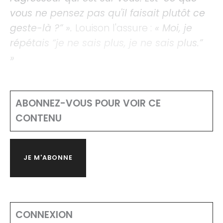
vous ne pensez pas qu'il faisait plutôt ce
geste-là ?” ».
Louison l'assure :
« Moi, je
répétais “je ne sais plus, je ne sais plus.”
»
ABONNEZ-VOUS POUR VOIR CE
CONTENU
JE M'ABONNE
CONNEXION