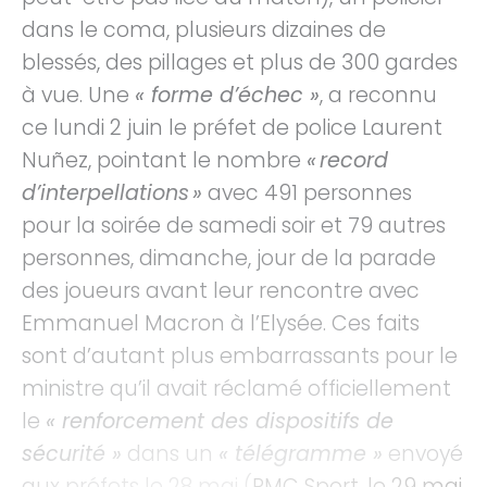
dans le coma, plusieurs dizaines de
blessés, des pillages et plus de 300 gardes
à vue. Une
« forme d’échec »
, a reconnu
ce lundi 2 juin le préfet de police Laurent
Nuñez, pointant le nombre
« record
d’interpellations »
avec 491 personnes
pour la soirée de samedi soir et 79 autres
personnes, dimanche, jour de la parade
des joueurs avant leur rencontre avec
Emmanuel Macron à l’Elysée. Ces faits
sont d’autant plus embarrassants pour le
ministre qu’il avait réclamé officiellement
le
« renforcement des dispositifs de
sécurité »
dans un
« télégramme »
envoyé
aux préfets le 28 mai (
RMC Sport, le 29 mai