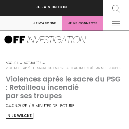
Aller
Recher
JE FAIS UN DON
au
contenu
JE M’ABONNE
JE ME CONNECTE
INVESTIGATION
ACCUEIL
ACTUALITÉS
VIOLENCES APRÈS LE SACRE DU PSG : RETAILLEAU INCENDIÉ PAR SES TROUPES
Violences après le sacre du PSG
: Retailleau incendié
par ses troupes
04.06.2025
/
5 MINUTES DE LECTURE
NILS WILCKE