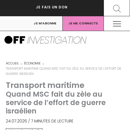
Aller
Recher
JE FAIS UN DON
au
contenu
JE M’ABONNE
JE ME CONNECTE
INVESTIGATION
ACCUEIL
ÉCONOMIE
TRANSPORT MARITIME QUAND MSC FAIT DU ZÈLE AU SERVICE DE L’EFFORT DE
GUERRE ISRAÉLIEN
Transport maritime
Quand MSC fait du zèle au
service de l’effort de guerre
israélien
24.07.2026
/
7 MINUTES DE LECTURE