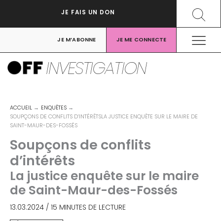
Aller
Recher
JE FAIS UN DON
au
contenu
JE M’ABONNE
JE ME CONNECTE
INVESTIGATION
ACCUEIL
ENQUÊTES
SOUPÇONS DE CONFLITS D’INTÉRÊTSLA JUSTICE ENQUÊTE SUR LE MAIRE DE
SAINT-MAUR-DES-FOSSÉS
Soupçons de conflits
d’intérêts
La justice enquête sur le maire
de Saint-Maur-des-Fossés
13.03.2024
/
15 MINUTES DE LECTURE