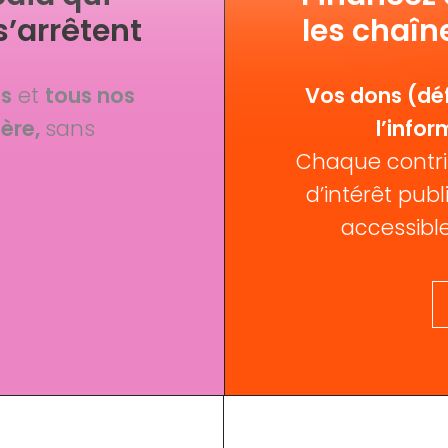
s’arrêtent
les chaîn
fs
et
tous nos
Vos dons (déf
ère,
sans
l’infor
Chaque contri
d’intérêt publi
accessible