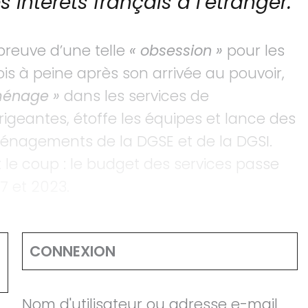
s intérêts français à l’étranger.
preuve d’une telle
« obsession »
pour les
 à peine après son arrivée au pouvoir,
ménage »
dans les services de
rigeantes, étoffe les équipes et lance des
nagements de la DGSE et de la DGSI.
le coup : le budget des services passe
17 et 2023.
CONNEXION
Nom d'utilisateur ou adresse e-mail