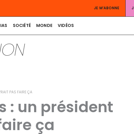
JE M’ABONNE
IAS
SOCIÉTÉ
MONDE
VIDÉOS
TION
VRAIT PAS FAIRE ÇA
s : un président
faire ça