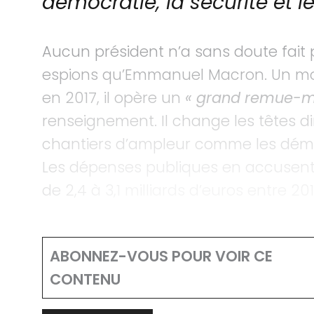
démocratie, la sécurité et le
Aucun président n’a sans doute fait 
espions qu’Emmanuel Macron. Un mois
en 2017, il opère un
« grand remue-
renseignement. Il change les têtes di
chantiers d’ampleur comme les démé
Les dépenses publiques en accusent 
de 2,4 à 3,1 milliards d’euros entre 20
ABONNEZ-VOUS POUR VOIR CE
CONTENU