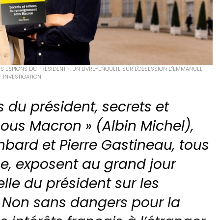
LES ESPIONS DU PRÉSIDENT », UN LIVRE-ENQUÊTE SUR L'OBSESSION D'EMMANUEL
 INVESTIGATION
 du président, secrets et
us Macron » (Albin Michel),
mbard et Pierre Gastineau, tous
ne, exposent au grand jour
lle du président sur les
 Non sans dangers pour la