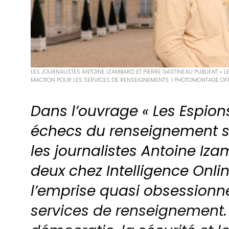
LES JOURNALISTES ANTOINE IZAMBARD ET PIERRE GASTINEAU PUBLIENT « 
MACRON POUR LES SERVICES DE RENSEIGNEMENTS. | PHOTOMONTAGE OFF
Dans l’ouvrage « Les Espions
échecs du renseignement so
les journalistes Antoine Iza
deux chez Intelligence Onli
l’emprise quasi obsessionne
services de renseignement.