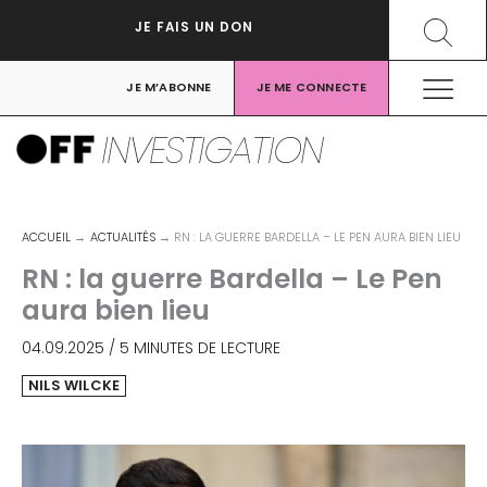
Aller
Recher
JE FAIS UN DON
au
contenu
JE M’ABONNE
JE ME CONNECTE
INVESTIGATION
ACCUEIL
ACTUALITÉS
RN : LA GUERRE BARDELLA – LE PEN AURA BIEN LIEU
RN : la guerre Bardella – Le Pen
aura bien lieu
04.09.2025
/
5 MINUTES DE LECTURE
NILS WILCKE