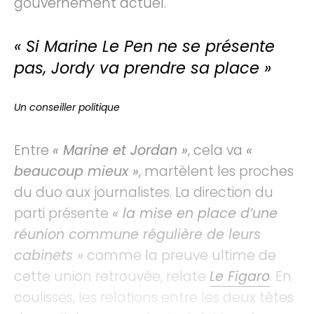
gouvernement actuel.
« Si Marine Le Pen ne se présente
pas, Jordy va prendre sa place »
Un conseiller politique
Entre
« Marine et Jordan »
, cela va
«
beaucoup mieux »
, martèlent les proches
du duo aux journalistes. La direction du
parti présente
« la mise en place d’une
réunion commune régulière de leurs
cabinets »
comme la preuve ultime de
cette union retrouvée, relate
Le Figaro
. En
coulisses, les relations entre les deux têtes