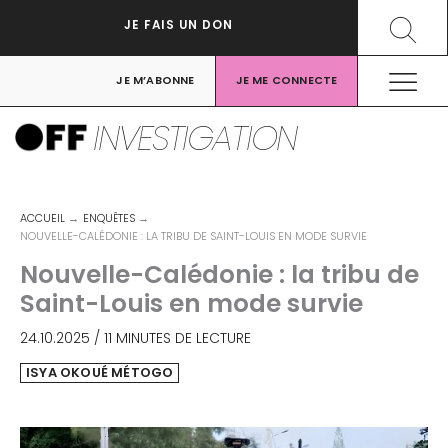
Aller
Recher
JE FAIS UN DON
au
contenu
JE M’ABONNE
JE ME CONNECTE
INVESTIGATION
ACCUEIL
ENQUÊTES
NOUVELLE-CALÉDONIE : LA TRIBU DE SAINT-LOUIS EN MODE SURVIE
Nouvelle-Calédonie : la tribu de
Saint-Louis en mode survie
24.10.2025
/
11 MINUTES DE LECTURE
ISYA OKOUÉ MÉTOGO