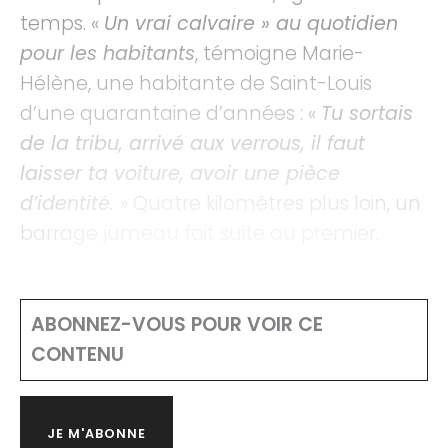
temps. «
Un vrai calvaire » au quotidien
pour les habitants
, témoigne Marie-
Hélène, une habitante de Saint-Louis
d’une quarantaine d’années : «
Tu sortais
de la tribu, arrivé aux verrous, il faut
laisser ta voiture, avoir une pièce
d’identité.
» Quatre kilomètres plus loin, un
barrage jumeau fait suite au premier.
ABONNEZ-VOUS POUR VOIR CE
CONTENU
JE M'ABONNE