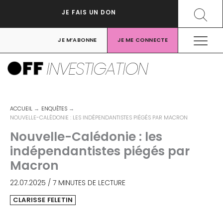
Aller
Recher
JE FAIS UN DON
au
contenu
JE M’ABONNE
JE ME CONNECTE
INVESTIGATION
ACCUEIL
ENQUÊTES
NOUVELLE-CALÉDONIE : LES INDÉPENDANTISTES PIÉGÉS PAR MACRON
Nouvelle-Calédonie : les
indépendantistes piégés par
Macron
22.07.2025
/
7 MINUTES DE LECTURE
CLARISSE FELETIN