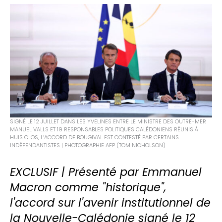
SIGNÉ LE 12 JUILLET DANS LES YVELINES ENTRE LE MINISTRE DES OUTRE-MER
MANUEL VALLS ET 19 RESPONSABLES POLITIQUES CALÉDONIENS RÉUNIS À
HUIS CLOS, L’ACCORD DE BOUGIVAL EST CONTESTÉ PAR CERTAINS
INDÉPENDANTISTES | PHOTOGRAPHIE AFP (TOM NICHOLSON)
EXCLUSIF | Présenté par Emmanuel
Macron comme "historique",
l'accord sur l'avenir institutionnel de
la Nouvelle-Calédonie signé le 12