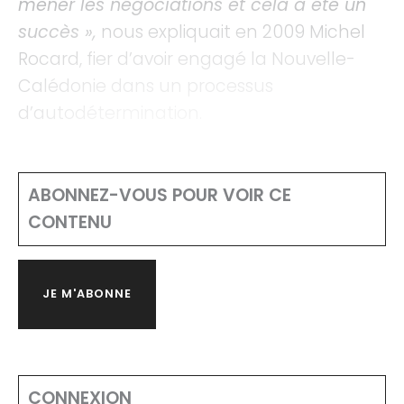
mener les négociations et cela a été un
succès »,
nous expliquait en 2009 Michel
Rocard, fier d’avoir engagé la Nouvelle-
Calédonie dans un processus
d’autodétermination.
ABONNEZ-VOUS POUR VOIR CE
CONTENU
JE M'ABONNE
CONNEXION