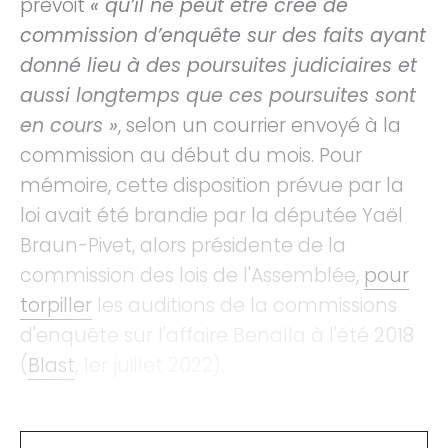
prévoit
« qu’il ne peut être créé de
commission d’enquête sur des faits ayant
donné lieu à des poursuites judiciaires et
aussi longtemps que ces poursuites sont
en cours »
, selon un courrier envoyé à la
commission au début du mois. Pour
mémoire, cette disposition prévue par la
loi avait été brandie par la députée Yaël
Braun-Pivet, alors présidente de la
commission des lois de l'Assemblée,
pour
torpiller
les auditions de la commissions
d'enquête sur l'affaire Benalla à l'été 2018
(
Blast
, 1er juillet 2022).