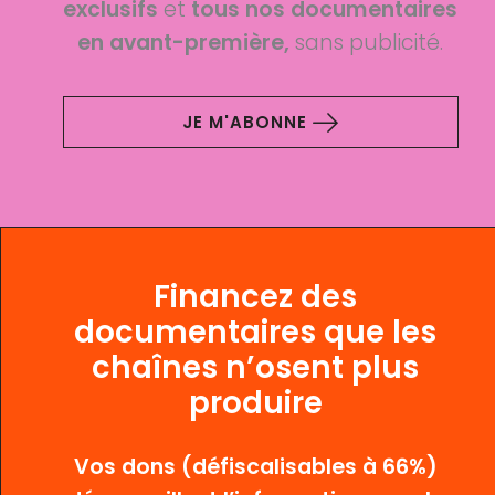
exclusifs
et
tous nos documentaires
en avant-première,
sans publicité.
JE M'ABONNE
Financez des
documentaires que les
chaînes n’osent plus
produire
Vos dons (défiscalisables à 66%)