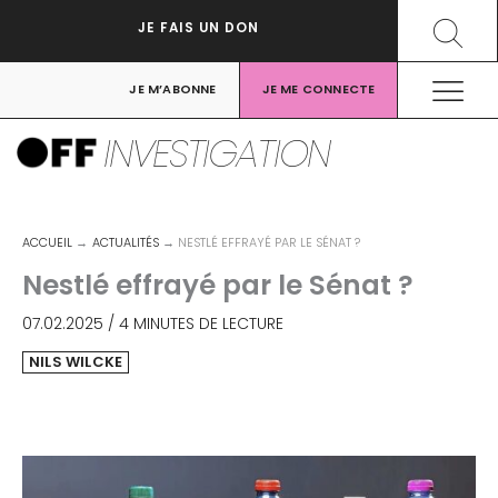
Aller
Recher
JE FAIS UN DON
au
contenu
JE M’ABONNE
JE ME CONNECTE
INVESTIGATION
ACCUEIL
ACTUALITÉS
NESTLÉ EFFRAYÉ PAR LE SÉNAT ?
Nestlé effrayé par le Sénat ?
07.02.2025
/
4 MINUTES DE LECTURE
NILS WILCKE