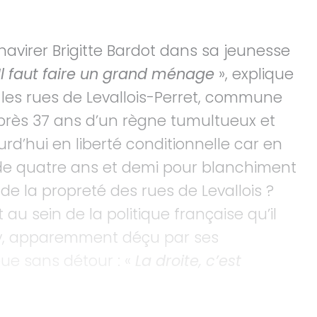
 chavirer Brigitte Bardot dans sa jeunesse
Il faut faire un grand ménage
», explique
s les rues de Levallois-Perret, commune
 après 37 ans d’un règne tumultueux et
urd’hui en liberté conditionnelle car en
 de quatre ans et demi pour blanchiment
de la propreté des rues de Levallois ?
t au sein de la politique française qu’il
any, apparemment déçu par ses
oue sans détour : «
La droite, c’est