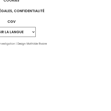
COOKIES
ÉGALES, CONFIDENTIALITÉ
CGV
nvestigation |
Design Mathilde Rivoire