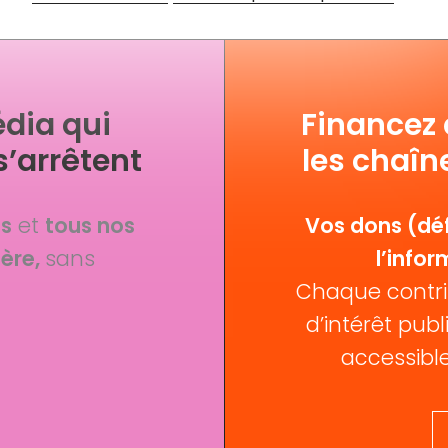
dia qui
Financez
s’arrêtent
les chaîn
fs
et
tous nos
Vos dons (déf
ère,
sans
l’infor
Chaque contri
d’intérêt publi
accessible