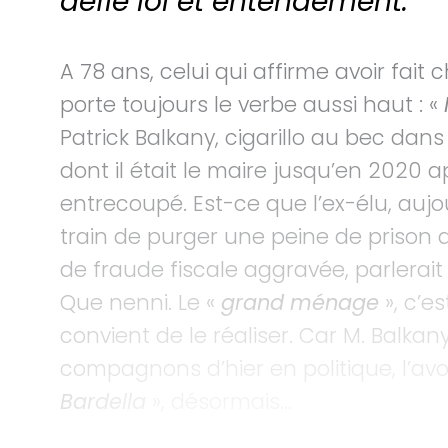
défie loi et entendement.
A 78 ans, celui qui affirme avoir fait
porte toujours le verbe aussi haut : «
Patrick Balkany, cigarillo au bec dan
dont il était le maire jusqu’en 2020
entrecoupé. Est-ce que l’ex-élu, aujo
train de purger une peine de prison
de fraude fiscale aggravée, parlerait 
Que nenni. Le «
grand ménage
», c’es
convient de le réaliser. Car M. Balk
compagnons d’hier en politique, l’av
Bardella
», désormais…