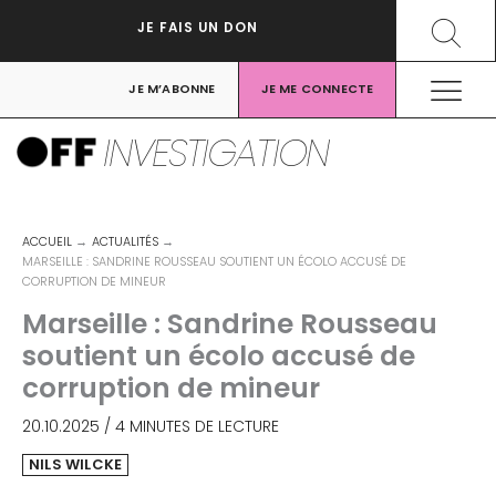
Aller
Recher
JE FAIS UN DON
au
contenu
JE M’ABONNE
JE ME CONNECTE
INVESTIGATION
ACCUEIL
ACTUALITÉS
MARSEILLE : SANDRINE ROUSSEAU SOUTIENT UN ÉCOLO ACCUSÉ DE
CORRUPTION DE MINEUR
Marseille : Sandrine Rousseau
soutient un écolo accusé de
corruption de mineur
20.10.2025
/
4 MINUTES DE LECTURE
NILS WILCKE