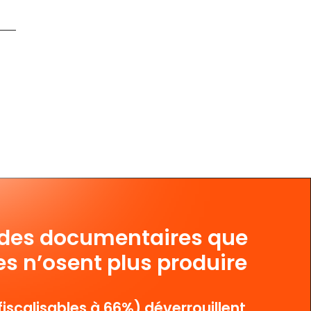
 des documentaires que
es n’osent plus produire
iscalisables à 66%) déverrouillent