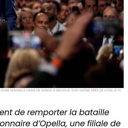
NE NOUVELLE USINE DE SANOFI À NEUVILLE-SUR-SAÔNE, PRÈS DE LYON, LE 10
nt de remporter la bataille
onnaire d’Opella, une filiale de