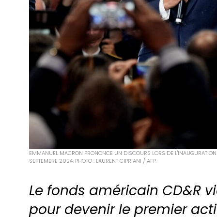
EMMANUEL MACRON PRONONCE UN DISCOURS LORS DE L'INAUGURATION D'U
SEPTEMBRE 2024. PHOTO : LAURENT CIPRIANI / AFP
Le fonds américain CD&R vie
pour devenir le premier acti