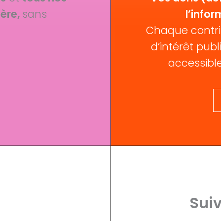
ère,
sans
l’infor
Chaque contri
d’intérêt publi
accessible
Suiv