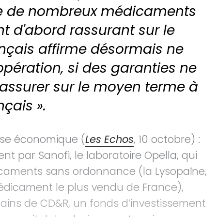
nce de nombreux médicaments
t d'abord rassurant sur le
rançais affirme désormais ne
’opération, si des garanties ne
rassurer sur le moyen terme à
nçais ».
sse économique (
Les Echos
, 10 octobre) :
t par Sanofi, le laboratoire Opella, qui
icaments sans ordonnance (la Lysopaïne,
 médicament le plus vendu de France),
ains de CD&R, un fonds d’investissement