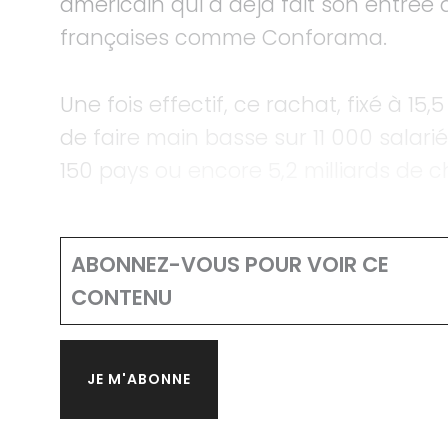
américain qui a déjà fait son entrée 
françaises comme Conforama.
Une fois effectif, ce rachat, fixé à 15
de faire main basse sur 11 000 salar
150 pays ou encore 5,2 milliards de ch
ABONNEZ-VOUS POUR VOIR CE
CONTENU
JE M'ABONNE