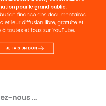
mation pour le grand public.
bution finance des documentaires
c et leur diffusion libre, gratuite et
 à toutes et tous sur YouTube.
JE FAIS UN DON
ez-nous ...