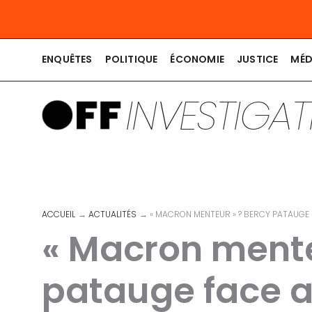
Aller
au
contenu
ENQUÊTES
POLITIQUE
ÉCONOMIE
JUSTICE
MÉD
INVESTIGA
ACCUEIL
ACTUALITÉS
« MACRON MENTEUR » ? BERCY PATAUGE F
« Macron mente
patauge face a