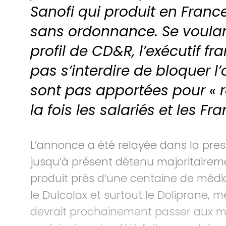
Sanofi qui produit en Fra
sans ordonnance. Se voulan
profil de CD&R, l’exécutif f
pas s’interdire de bloquer l
sont pas apportées pour « 
la fois les salariés et les Fra
L’annonce a été relayée dans la pre
jusqu’à présent détenu majoritairemen
produit près d’une centaine de méd
le Dulcolax et surtout le Doliprane,
devrait prochainement passer aux m