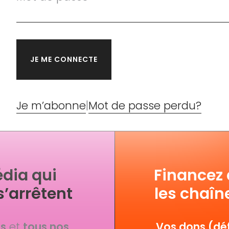
Je m’abonne
|
Mot de passe perdu?
dia qui
Financez
s’arrêtent
les chaîn
fs
et
tous nos
Vos dons (déf