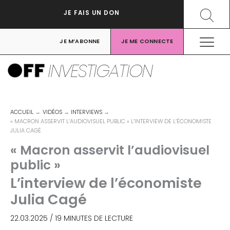
Aller
Recher
JE FAIS UN DON
au
contenu
JE M’ABONNE
JE ME CONNECTE
INVESTIGATION
ACCUEIL
VIDÉOS
INTERVIEWS
« MACRON ASSERVIT L’AUDIOVISUEL PUBLIC » L’INTERVIEW DE L’ÉCONOMISTE
JULIA CAGÉ
« Macron asservit l’audiovisuel
public »
L’interview de l’économiste
Julia Cagé
22.03.2025
/
19 MINUTES DE LECTURE