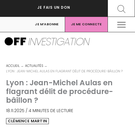
Aller
Recher
JE FAIS UN DON
au
contenu
JE M’ABONNE
JE ME CONNECTE
INVESTIGATION
ACCUEIL
ACTUALITÉS
LYON : JEAN-MICHEL AULAS EN FLAGRANT DÉLIT DE PROCÉDURE-BÂILLON ?
Lyon : Jean-Michel Aulas en
flagrant délit de procédure-
bâillon ?
18.11.2025
/
4 MINUTES DE LECTURE
CLÉMENCE MARTIN