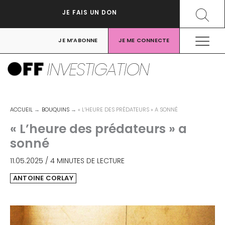
Aller
Recher
JE FAIS UN DON
au
contenu
JE M’ABONNE
JE ME CONNECTE
INVESTIGATION
ACCUEIL
BOUQUINS
« L’HEURE DES PRÉDATEURS » A SONNÉ
« L’heure des prédateurs » a
sonné
11.05.2025
/
4 MINUTES DE LECTURE
ANTOINE CORLAY