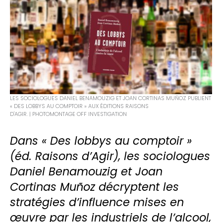
LES SOCIOLOGUES DANIEL BENAMOUZIG ET JOAN CORTINAS MUÑOZ PUBLIENT
« DES LOBBYS AU COMPTOIR » AUX ÉDITIONS RAISONS
D'AGIR. | PHOTOMONTAGE OFF INVESTIGATION
Dans « Des lobbys au comptoir »
(éd. Raisons d’Agir), les sociologues
Daniel Benamouzig et Joan
Cortinas Muñoz décryptent les
stratégies d’influence mises en
œuvre par les industriels de l’alcool,