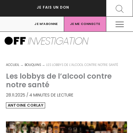
Aller
Recher
JE FAIS UN DON
au
contenu
JE M’ABONNE
JE ME CONNECTE
INVESTIGATION
ACCUEIL
BOUQUINS
LES LOBBYS DE L’ALCOOL CONTRE NOTRE SANTÉ
Les lobbys de l’alcool contre
notre santé
28.11.2025
/
4 MINUTES DE LECTURE
ANTOINE CORLAY