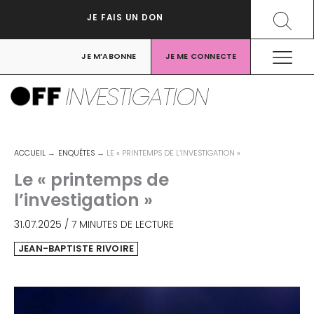
Aller
Recher
JE FAIS UN DON
au
contenu
JE M’ABONNE
JE ME CONNECTE
INVESTIGATION
ACCUEIL
ENQUÊTES
LE « PRINTEMPS DE L’INVESTIGATION »
Le « printemps de
l’investigation »
31.07.2025
/
7 MINUTES DE LECTURE
JEAN-BAPTISTE RIVOIRE