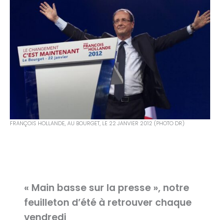
FRANÇOIS HOLLANDE, AU BOURGET, LE 22 JANVIER 2012 (PHOTO DR)
« Main basse sur la presse », notre
feuilleton d’été à retrouver chaque
vendredi