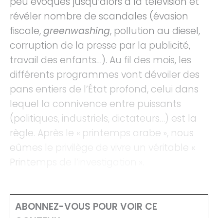
peu évoqués jusqu’alors à la télévision et
révéler nombre de scandales (évasion
fiscale,
greenwashing
, pollution au diesel,
corruption de la presse par la publicité,
travail des enfants…). Au fil des mois, les
différents programmes vont dévoiler des
pans entiers de l’État profond, celui dans
lequel la connivence entre puissants
(politiques, industriels, dictateurs…) est la
règle. Après le « printemps arabe », nous
eûmes le privilège de vivre un véritable «
Printemps de l’investigation ».
ABONNEZ-VOUS POUR VOIR CE