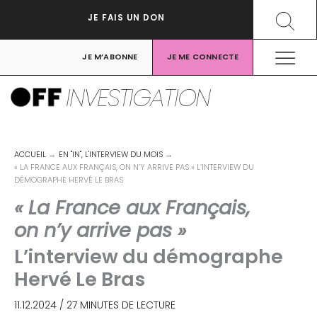
Aller
Recher
JE FAIS UN DON
au
contenu
JE M’ABONNE
JE ME CONNECTE
INVESTIGATION
ACCUEIL
EN "IN", L'INTERVIEW DU MOIS
« LA FRANCE AUX FRANÇAIS, ON N’Y ARRIVE PAS » L’INTERVIEW DU
DÉMOGRAPHE HERVÉ LE BRAS
« La France aux Français,
on n’y arrive pas »
L’interview du démographe
Hervé Le Bras
11.12.2024
/
27 MINUTES DE LECTURE