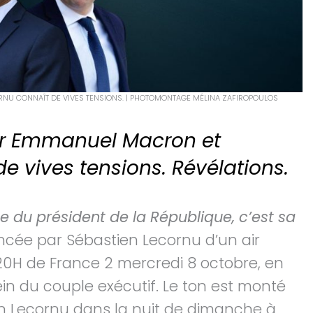
RNU CONNAÎT DE VIVES TENSIONS. | PHOTOMONTAGE MÉLINA ZAFIROPOULOS
par Emmanuel Macron et
e vives tensions. Révélations.
ne du président de la République, c’est sa
ncée par Sébastien Lecornu d’un air
20H de France 2 mercredi 8 octobre, en
sein du couple exécutif. Le ton est monté
 Lecornu dans la nuit de dimanche à