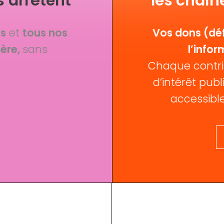
s’arrêtent
les chaîn
fs
et
tous nos
Vos dons (déf
ère,
sans
l’infor
Chaque contri
d’intérêt publi
accessible