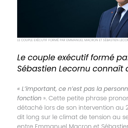
LE COUPLE EXÉCUTIF FORMÉ PAR EMMANUEL MACRON ET SÉBASTIEN LECO
Le couple exécutif formé 
Sébastien Lecornu connaît d
« L’important, ce n’est pas la person
fonction
». Cette petite phrase prono
détaché lors de son intervention au 
dit long sur le climat de tension au 
entre Emmanuel Macron et Sébastien