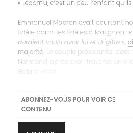
« Lecornu, c’est un peu l’enfant qu’ils 
Emmanuel Macron avait pourtant nom
fidèle parmi les fidèles à Matignon :
«
auraient voulu avoir lui et Brigitte »,
d
majorité
. Le couple présidentiel s’es
Normand, après avoir traversé un mome
Gabriel Attal.
ABONNEZ-VOUS POUR VOIR CE
CONTENU