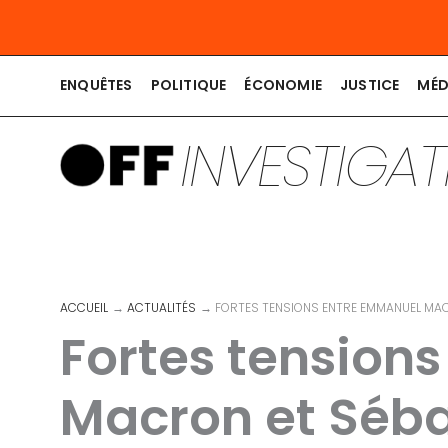
Aller
au
contenu
ENQUÊTES
POLITIQUE
ÉCONOMIE
JUSTICE
MÉD
INVESTIGA
ACCUEIL
ACTUALITÉS
FORTES TENSIONS ENTRE EMMANUEL MA
Fortes tension
Macron et Séba