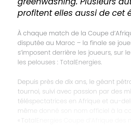
greenwashing. Plusieurs aut
profitent elles aussi de ce
À chaque match de la Coupe d’Afriq
disputée au Maroc – la finale se jouer
s’imposent derrière les joueurs, sur 
les pelouses : TotalEnergies.
Depuis près de dix ans, le géant pétr
tournoi, suivi avec passion par des mi
téléspectatrices en Afrique et au-delà 
même donné son nom officiel à la c
« TotalEnergies Coupe d’Afrique des n