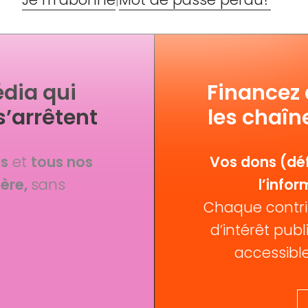
dia qui
Financez
s’arrêtent
les chaîn
fs
et
tous nos
Vos dons (déf
ère,
sans
l’infor
Chaque contri
d’intérêt publi
accessible