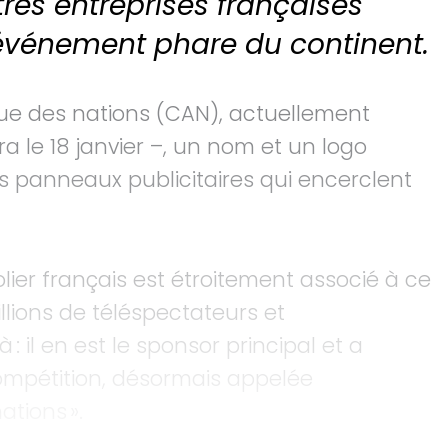
res entreprises françaises
t événement phare du continent.
ue des nations (CAN), actuellement
a le 18 janvier –, un nom et un logo
les panneaux publicitaires qui encerclent
olier français est étroitement associé à ce
llions de téléspectateurs et
: il en est le sponsor principal et a
ompétition, désormais appelée
ations ».