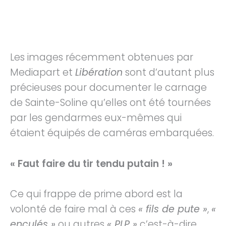
https://youtu.be/3ymjnILRclQ
Les images récemment obtenues par
Mediapart et
Libération
sont d’autant plus
précieuses pour documenter le carnage
de Sainte-Soline qu’elles ont été tournées
par les gendarmes eux-mêmes qui
étaient équipés de caméras embarquées.
« Faut faire du tir tendu putain ! »
Ce qui frappe de prime abord est la
volonté de faire mal à ces
« fils de pute »
,
«
enculés »
ou autres
« PLP »
c’est-à-dire