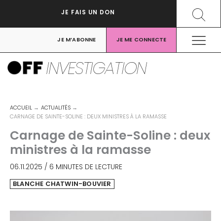
Aller
Recher
JE FAIS UN DON
au
contenu
JE M’ABONNE
JE ME CONNECTE
INVESTIGATION
ACCUEIL
ACTUALITÉS
CARNAGE DE SAINTE-SOLINE : DEUX MINISTRES À LA RAMASSE
Carnage de Sainte-Soline : deux
ministres à la ramasse
06.11.2025
/
6 MINUTES DE LECTURE
BLANCHE CHATWIN-BOUVIER