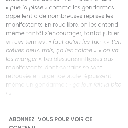
« pue la pisse »
comme les gendarmes
appellent à de nombreuses reprises les
manifestants. En roue libre, on les entend
même tantôt s’encourager, tantôt jubiler
en ces termes :
« faut qu’on les tue »
,
« t’en
crèves deux, trois, ça les calme »
,
« on va
les manger »
. Les blessures infligées aux
manifestants, dont certains se sont
retrouvés en urgence vitale réjouissent
même un gendarme :
« ça leur fait la bite
! »
ABONNEZ-VOUS POUR VOIR CE
CONTENU