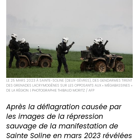
LE 25 MARS 2023 À SAINTE-SOLINE (DEUX-SÈVRES), DES GENDARMES TIRENT
DES GRENADES LACRYMOGÈNES SUR LES OPPOSANTS AUX « MÉGABASSINES »
DE LA RÉGION. | PHOTOGRAPHIE THIBAUD MORITZ / AFP
Après la déflagration causée par
les images de la répression
sauvage de la manifestation de
Sainte Soline en mars 2023 révélées