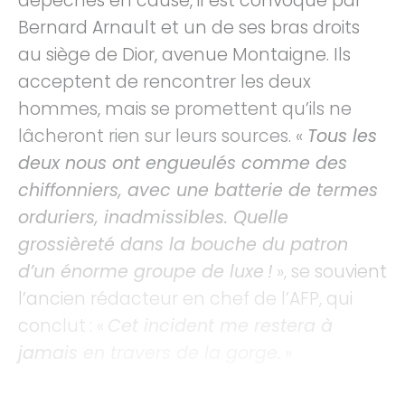
dépêches en cause, il est convoqué par
Bernard Arnault et un de ses bras droits
au siège de Dior, avenue Montaigne. Ils
acceptent de rencontrer les deux
hommes, mais se promettent qu’ils ne
lâcheront rien sur leurs sources. «
Tous les
deux nous ont engueulés comme des
chiffonniers, avec une batterie de termes
orduriers, inadmissibles. Quelle
grossièreté dans la bouche du patron
d’un énorme groupe de luxe !
», se souvient
l’ancien rédacteur en chef de l’AFP, qui
conclut : «
Cet incident me restera à
jamais en travers de la gorge.
»