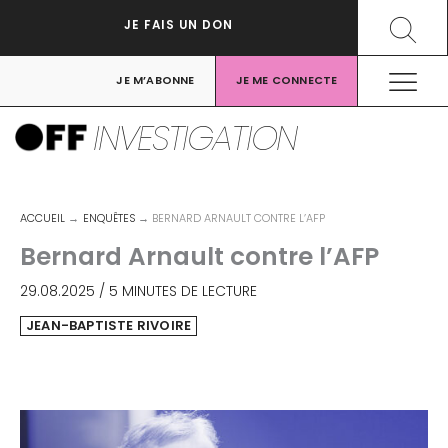
Aller
Recher
JE FAIS UN DON
au
contenu
JE M’ABONNE
JE ME CONNECTE
INVESTIGATION
ACCUEIL
ENQUÊTES
BERNARD ARNAULT CONTRE L’AFP
Bernard Arnault contre l’AFP
29.08.2025
/
5 MINUTES DE LECTURE
JEAN-BAPTISTE RIVOIRE