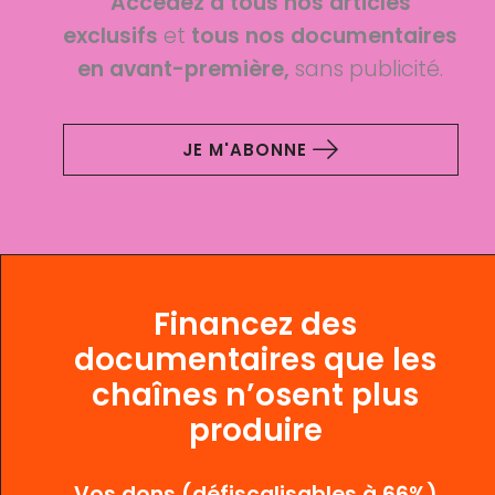
Accédez à tous nos articles
exclusifs
et
tous nos documentaires
en avant-première,
sans publicité.
JE M'ABONNE
Financez des
documentaires que les
chaînes n’osent plus
produire
Vos dons (défiscalisables à 66%)