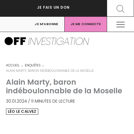
Aller
Recher
JE FAIS UN DON
au
contenu
JE M’ABONNE
JE ME CONNECTE
INVESTIGATION
ACCUEIL
ENQUÊTES
ALAIN MARTY, BARON INDÉBOULONNABLE DE LA MOSELLE
Alain Marty, baron
indéboulonnable de la Moselle
30.01.2024
/
11 MINUTES DE LECTURE
LÉO LE CALVEZ