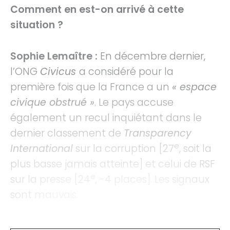
Comment en est-on arrivé à cette
situation ?
Sophie Lemaître :
En décembre dernier,
l’ONG
Civicus
a considéré pour la
première fois que la France a un
« espace
civique obstrué »
. Le pays accuse
également un recul inquiétant dans le
dernier classement de
Transparency
e
International
sur la corruption [27
, soit la
plus basse jamais atteinte] et celui de RSF
e
sur la presse [24
, -4 places]. Les signaux
sont mauvais.