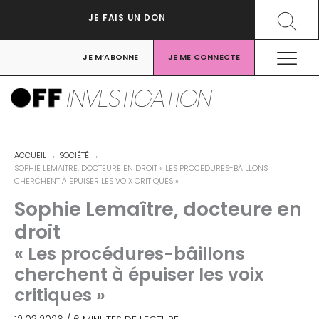
Aller
Recher
JE FAIS UN DON
au
contenu
JE M’ABONNE
JE ME CONNECTE
INVESTIGATION
ACCUEIL
SOCIÉTÉ
SOPHIE LEMAÎTRE, DOCTEURE EN DROIT « LES PROCÉDURES-BÂILLONS
CHERCHENT À ÉPUISER LES VOIX CRITIQUES »
Sophie Lemaître, docteure en
droit
« Les procédures-bâillons
cherchent à épuiser les voix
critiques »