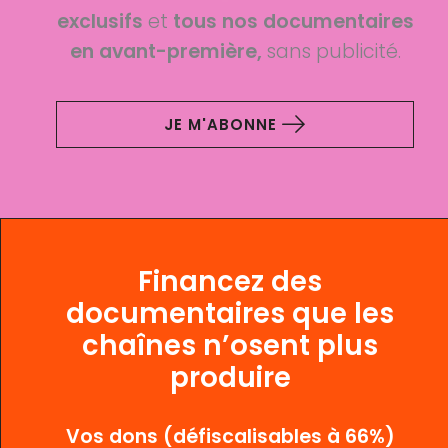
exclusifs
et
tous nos documentaires
en avant-première,
sans publicité.
JE M'ABONNE
Financez des
documentaires que les
chaînes n’osent plus
produire
Vos dons (défiscalisables à 66%)