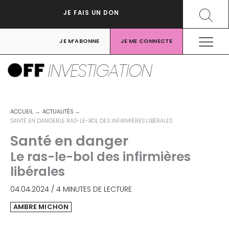
Aller
Recher
JE FAIS UN DON
au
contenu
JE M’ABONNE
JE ME CONNECTE
INVESTIGATION
ACCUEIL
ACTUALITÉS
SANTÉ EN DANGERLE RAS-LE-BOL DES INFIRMIÈRES LIBÉRALES
Santé en danger
Le ras-le-bol des infirmières
libérales
04.04.2024
/
4 MINUTES DE LECTURE
AMBRE MICHON