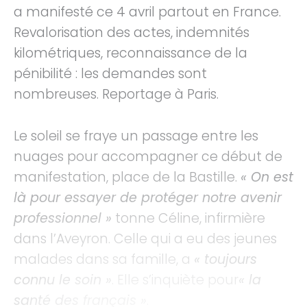
a manifesté ce 4 avril partout en France.
Revalorisation des actes, indemnités
kilométriques, reconnaissance de la
pénibilité : les demandes sont
nombreuses. Reportage à Paris.
Le soleil se fraye un passage entre les
nuages pour accompagner ce début de
manifestation, place de la Bastille.
« On est
là pour essayer de protéger notre avenir
professionnel »
tonne Céline, infirmière
dans l’Aveyron. Celle qui a eu des jeunes
malades dans sa famille, a
« toujours
connu le soin »
. Elle s’inquiète pour
« la
santé des français »
.