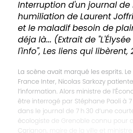
Interruption d'un journal de 
humiliation de Laurent Joffri
et le maladif besoin de plai
déja là... (Extrait de "L'Élys
l'info", Les liens qui libèrent,
La scène avait marqué les esprits. Le
France Inter, Nicolas Sarkozy patient
l’information. Alors ministre de l’Écono
être interrogé par Stéphane Paoli à 7 
dans le journal de 7 h 30 d’une courte
écologiste de Grenoble connu pour av
Carignon, maire de la ville et mini