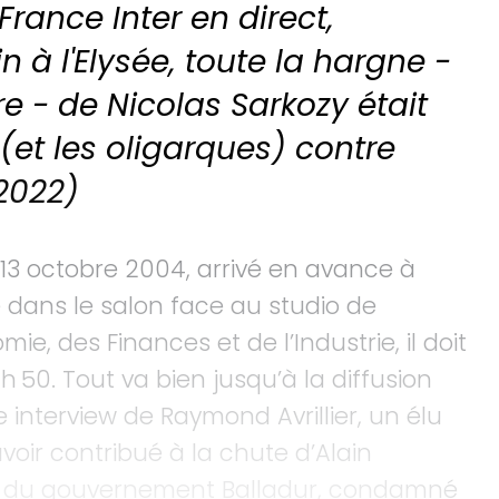
France Inter en direct,
n à l'Elysée, toute la hargne -
re - de Nicolas Sarkozy était
ée (et les oligarques) contre
 2022)
 13 octobre 2004, arrivé en avance à
e dans le salon face au studio de
mie, des Finances et de l’Industrie, il doit
h 50. Tout va bien jusqu’à la diffusion
 interview de Raymond Avrillier, un élu
oir contribué à la chute d’Alain
stre du gouvernement Balladur, condamné