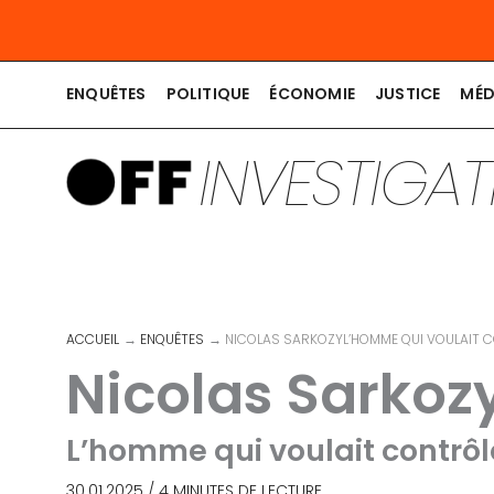
Aller
au
contenu
ENQUÊTES
POLITIQUE
ÉCONOMIE
JUSTICE
MÉD
INVESTIGA
ACCUEIL
ENQUÊTES
NICOLAS SARKOZYL’HOMME QUI VOULAIT C
Nicolas Sarkoz
L’homme qui voulait contrôl
30.01.2025
/
4 MINUTES DE LECTURE