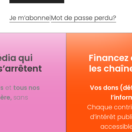
Je m’abonne
|
Mot de passe perdu?
dia qui
Financez
s’arrêtent
les chaîn
fs
et
tous nos
Vos dons (déf
ère,
sans
l’infor
Chaque contri
d’intérêt publi
accessible