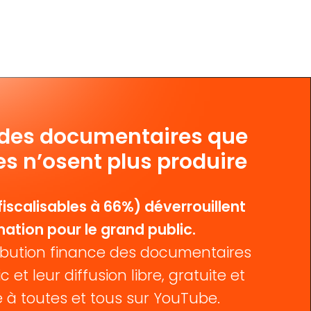
 des documentaires que
es n’osent plus produire
iscalisables à 66%) déverrouillent
mation pour le grand public.
bution finance des documentaires
c et leur diffusion libre, gratuite et
 à toutes et tous sur YouTube.