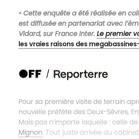
• Cette enquête a été réalisée en co
est diffusée en partenariat avec l’é
Vidard, sur France Inter.
Le premier v
les vraies raisons des megabassines
Pour sa première visite de terrain apr
nouvelle préfète des Deux-Sèvres, Em
Mais pas n’importe laquelle : celle de
Mignon
. Tout juste arrivée du cabinet 