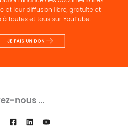
bution finance des documentaires
c et leur diffusion libre, gratuite et
 à toutes et tous sur YouTube.
JE FAIS UN DON
ez-nous ...