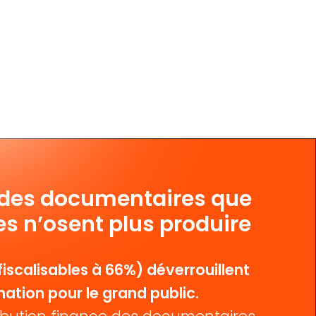
 des documentaires que
es n’osent plus produire
iscalisables à 66%) déverrouillent
mation pour le grand public.