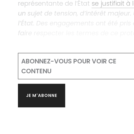
représentante de l’État
se justifiait à
un sujet de tension, d’intérêt majeur.
l’État. Des engagements ont été pris 
faire respecter les termes de ce prot
ABONNEZ-VOUS POUR VOIR CE
CONTENU
JE M'ABONNE