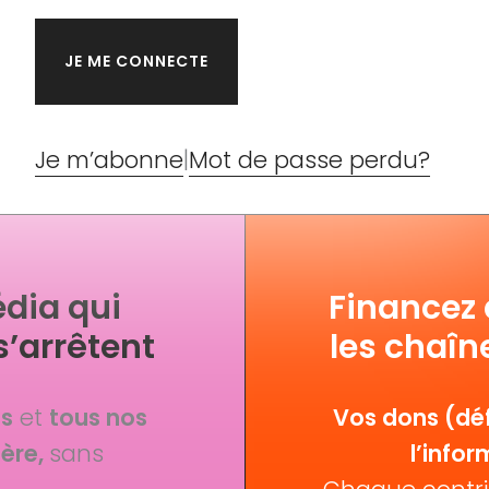
Je m’abonne
|
Mot de passe perdu?
dia qui
Financez
s’arrêtent
les chaîn
fs
et
tous nos
Vos dons (déf
ère,
sans
l’infor