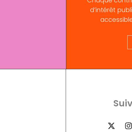
Chaque contri
d’intérêt publi
accessible
Suiv