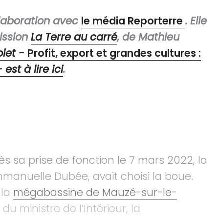
llaboration avec
le média Reporterre
. Elle
mission
La Terre au carré
, de Mathieu
olet -
Profit, export et grandes cultures :
- est à lire ici
.
ès sa prise de fonction le 7 mars 2022, la
manuelle Dubée, avait choisi la boue.
 la
mégabassine de Mauzé-sur-le-
du ministre de l’Intérieur, la