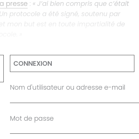
 la presse
:
«
J’ai bien compris que c’était
 Un protocole a été signé, soutenu par
et mon but est en toute impartialité de
ocole.
»
CONNEXION
Nom d'utilisateur ou adresse e-mail
Mot de passe