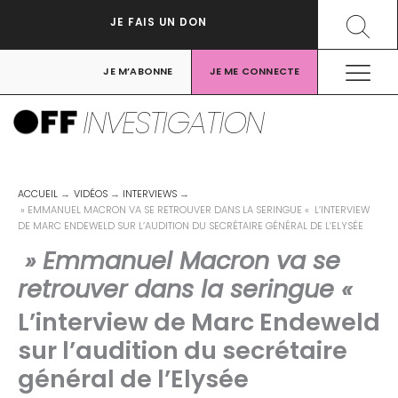
Aller
Recher
JE FAIS UN DON
au
contenu
JE M’ABONNE
JE ME CONNECTE
INVESTIGATION
ACCUEIL
VIDÉOS
INTERVIEWS
» EMMANUEL MACRON VA SE RETROUVER DANS LA SERINGUE « L’INTERVIEW
DE MARC ENDEWELD SUR L’AUDITION DU SECRÉTAIRE GÉNÉRAL DE L’ELYSÉE
» Emmanuel Macron va se
retrouver dans la seringue «
L’interview de Marc Endeweld
sur l’audition du secrétaire
général de l’Elysée