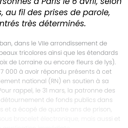
sonnes à Paris le 6 avril, selon
, au fil des prises de parole,
ntrés très déterminés.
ban, dans le VIIe arrondissement de
rapeaux tricolores ainsi que les étendards
ix de Lorraine ou encore fleurs de lys).
nt 7 000 à avoir répondu présents à cet
ement national (RN) en soutien à sa
Pour rappel, le 31 mars, la patronne des
 détournement de fonds publics dans
es et a écopé de quatre ans de prison,
s bracelet électronique, mais aussi et