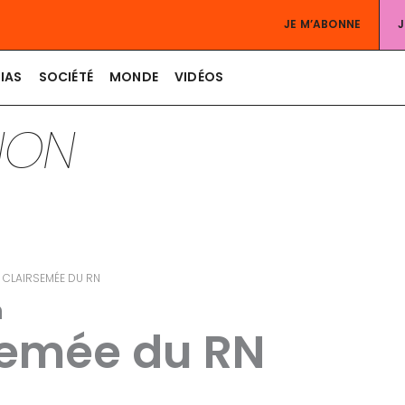
JE M’ABONNE
IAS
SOCIÉTÉ
MONDE
VIDÉOS
TION
RE CLAIRSEMÉE DU RN
n
rsemée du RN