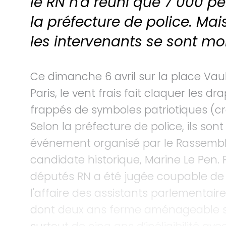
le RN n'a réuni que 7 000 per
la préfecture de police. Mais
les intervenants se sont mo
Ce dimanche 6 avril sur la place Vau
Paris, le vent frais fait claquer les d
frappés de symboles patriotiques (cro
Selon la préfecture de police, ils so
événement organisé par le Rassembl
candidate historique, Marine Le Pen. 
députés RN a été jugée coupable de
l'affaire des assistants parlementair
dont deux ans ferme aménageable sou