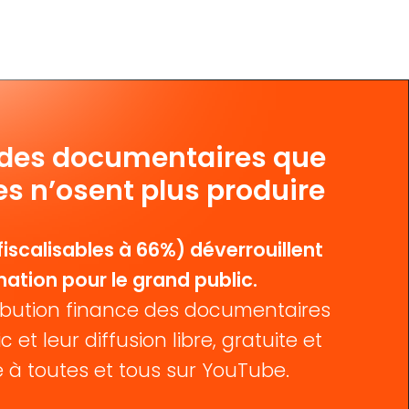
 des documentaires que
es n’osent plus produire
iscalisables à 66%) déverrouillent
mation pour le grand public.
bution finance des documentaires
c et leur diffusion libre, gratuite et
 à toutes et tous sur YouTube.