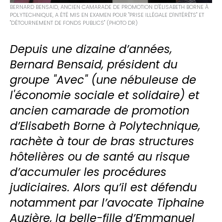
BERNARD BENSAID, ANCIEN CAMARADE DE PROMOTION D'ÉLISABETH BORNE À
POLYTECHNIQUE, A ÉTÉ MIS EN EXAMEN POUR "PRISE ILLÉGALE D'INTÉRÊTS" ET
"DÉTOURNEMENT DE FONDS PUBLICS" (PHOTO DR)
Depuis une dizaine d’années,
Bernard Bensaid, président du
groupe "Avec" (une nébuleuse de
l'économie sociale et solidaire) et
ancien camarade de promotion
d’Elisabeth Borne à Polytechnique,
rachète à tour de bras structures
hôtelières ou de santé au risque
d’accumuler les procédures
judiciaires. Alors qu’il est défendu
notamment par l’avocate Tiphaine
Auzière, la belle-fille d’Emmanuel