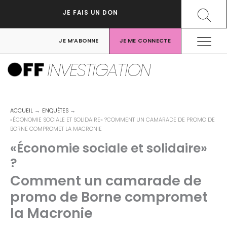
Aller
Recher
JE FAIS UN DON
au
contenu
JE M’ABONNE
JE ME CONNECTE
INVESTIGATION
ACCUEIL
ENQUÊTES
«ÉCONOMIE SOCIALE ET SOLIDAIRE» ?COMMENT UN CAMARADE DE PROMO DE
BORNE COMPROMET LA MACRONIE
«Économie sociale et solidaire»
?
Comment un camarade de
promo de Borne compromet
la Macronie