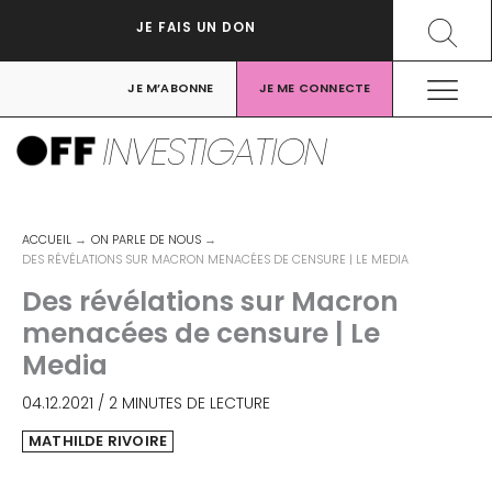
Aller
Recher
JE FAIS UN DON
au
contenu
JE M’ABONNE
JE ME CONNECTE
INVESTIGATION
ACCUEIL
ON PARLE DE NOUS
DES RÉVÉLATIONS SUR MACRON MENACÉES DE CENSURE | LE MEDIA
Des révélations sur Macron
menacées de censure | Le
Media
04.12.2021
/
2 MINUTES DE LECTURE
MATHILDE RIVOIRE