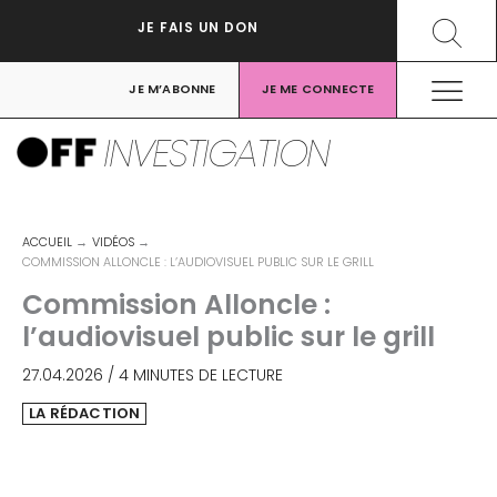
Aller
Recher
JE FAIS UN DON
au
contenu
JE M’ABONNE
JE ME CONNECTE
INVESTIGATION
ACCUEIL
VIDÉOS
COMMISSION ALLONCLE : L’AUDIOVISUEL PUBLIC SUR LE GRILL
Commission Alloncle :
l’audiovisuel public sur le grill
27.04.2026
/
4 MINUTES DE LECTURE
LA RÉDACTION