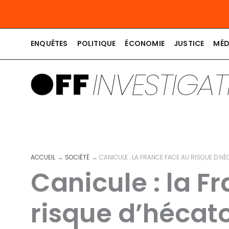
Aller
au
contenu
ENQUÊTES
POLITIQUE
ÉCONOMIE
JUSTICE
MÉD
INVESTIGA
ACCUEIL
SOCIÉTÉ
CANICULE : LA FRANCE FACE AU RISQUE D’H
Canicule : la F
risque d’héca