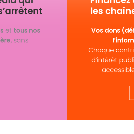
dia qui
Financez
s’arrêtent
les chaîn
fs
et
tous nos
Vos dons (déf
ère,
sans
l’infor
Chaque contri
d’intérêt publi
accessible