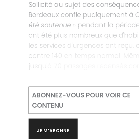
Sollicité au sujet des conséquenc
Bordeaux confie pudiquement à Off
été soutenue
» pendant la période
ont été plus nombreux que d'habit
les services d'urgences ont reçu, c
contre 140 en temps normal. Même
jusqu'à 70 passages recensés co
ABONNEZ-VOUS POUR VOIR CE
CONTENU
JE M'ABONNE