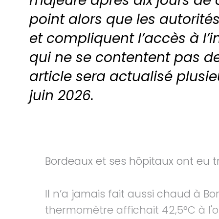
majeure après dix jours de 
point alors que les autorit
et compliquent l’accès à l’i
qui ne se contentent pas d
article sera actualisé plusi
juin 2026.
Bordeaux et ses hôpitaux ont eu 
Il n’a jamais fait aussi chaud à Bor
thermomètre affichait 42,5°C à l'