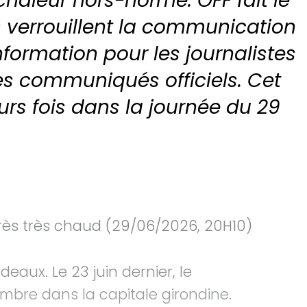
chaleur hors-norme. OFF fait le
és verrouillent la communication
nformation pour les journalistes
es communiqués officiels. Cet
eurs fois dans la journée du 29
très très chaud (29/06/2026, 20H10)
deaux. Le 23 juin dernier, le
ombre dans la capitale girondine.