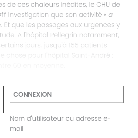
es de ces chaleurs inédites, le CHU de
 Investigation que son activité «
a
. Et que les passages aux urgences y
ude. A l'hôpital Pellegrin notamment,
ertains jours, jusqu'à 155 patients
 chose pour l'hôpital Saint-André :
ntre 60 en moyenne.
CONNEXION
Nom d'utilisateur ou adresse e-
mail