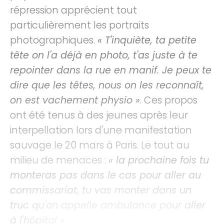
répression apprécient tout
particulièrement les portraits
photographiques.
« T'inquiète, ta petite
tête on l'a déjà en photo, t'as juste à te
repointer dans la rue en manif. Je peux te
dire que les têtes, nous on les reconnaît,
on est vachement physio »
. Ces propos
ont été tenus à des jeunes après leur
interpellation lors d'une manifestation
sauvage le 20 mars à Paris. Le tout au
milieu de menaces :
« la prochaine fois tu
monteras pas dans le cas pour aller au
commissariat, tu vas monter dans un
truc qu'on appelle ambulance pour aller
à l'hôpital »
.