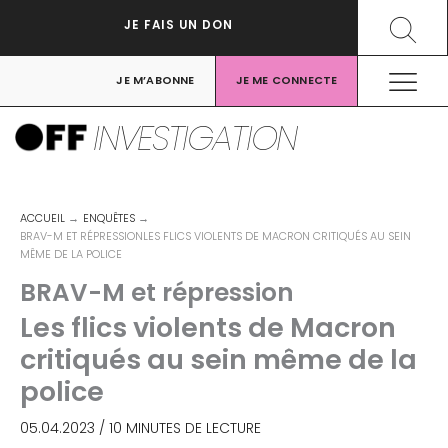
Aller
Recher
JE FAIS UN DON
au
contenu
JE M’ABONNE
JE ME CONNECTE
INVESTIGATION
ACCUEIL
ENQUÊTES
BRAV-M ET RÉPRESSIONLES FLICS VIOLENTS DE MACRON CRITIQUÉS AU SEIN
MÊME DE LA POLICE
BRAV-M et répression
Les flics violents de Macron
critiqués au sein même de la
police
05.04.2023
/
10 MINUTES DE LECTURE