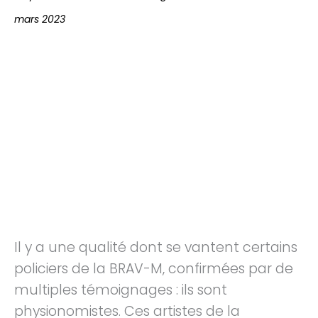
mars 2023
https://www.youtube.com/watch?
v=Ibq2EM5hpq4
Il y a une qualité dont se vantent certains
policiers de la BRAV-M, confirmées par de
multiples témoignages : ils sont
physionomistes. Ces artistes de la