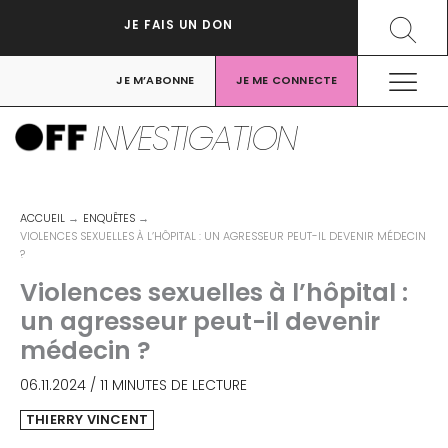
Aller
Recher
JE FAIS UN DON
au
contenu
JE M’ABONNE
JE ME CONNECTE
INVESTIGATION
ACCUEIL
ENQUÊTES
VIOLENCES SEXUELLES À L’HÔPITAL : UN AGRESSEUR PEUT-IL DEVENIR MÉDECIN
?
Violences sexuelles à l’hôpital :
un agresseur peut-il devenir
médecin ?
06.11.2024
/
11 MINUTES DE LECTURE
THIERRY VINCENT