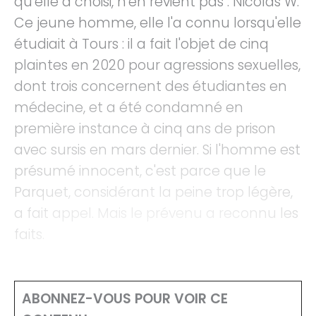
qu'elle a choisi, n'en revient pas : Nicolas W.
Ce jeune homme, elle l'a connu lorsqu'elle
étudiait à Tours : il a fait l'objet de cinq
plaintes en 2020 pour agressions sexuelles,
dont trois concernent des étudiantes en
médecine, et a été condamné en
première instance à cinq ans de prison
avec sursis en mars dernier. Si l'homme est
présumé innocent, c'est parce que le
Parquet, considérant la peine trop légère,
a fait appel. Mais le prévenu a reconnu les
faits.
ABONNEZ-VOUS POUR VOIR CE