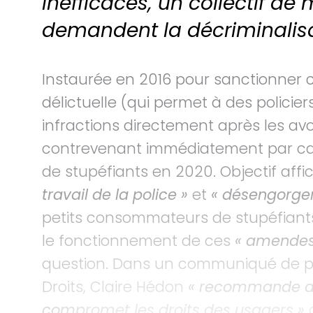
inefficaces, un collectif de
demandent la décriminalisa
Instaurée en 2016 pour sanctionner ce
délictuelle (qui permet à des polici
infractions directement après les avo
contrevenant immédiatement par car
de stupéfiants en 2020. Objectif affi
travail de la police »
et
« désengorger
petits consommateurs de stupéfiants
le fonctionnement de ces
« amendes 
question. Dans un communiqué de pr
Droits, Claire Hédon
« recommande de 
compromet les droits des usagers »
d