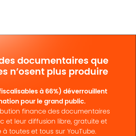
 des documentaires que
es n’osent plus produire
iscalisables à 66%) déverrouillent
mation pour le grand public.
bution finance des documentaires
c et leur diffusion libre, gratuite et
 à toutes et tous sur YouTube.