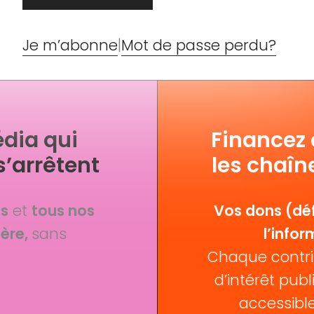
Je m’abonne
|
Mot de passe perdu?
dia qui
Financez
s’arrêtent
les chaîn
fs
et
tous nos
Vos dons (déf
ère,
sans
l’infor
Chaque contri
d’intérêt publi
accessible