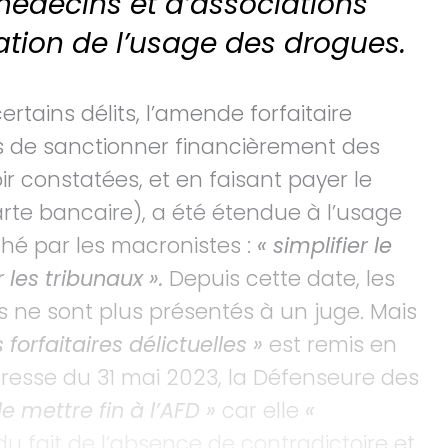
 médecins et d’associations
tion de l’usage des drogues.
rtains délits, l’amende forfaitaire
ers de sanctionner financièrement des
ir constatées, et en faisant payer le
te bancaire), a été étendue à l’usage
ché par les macronistes :
« simplifier le
 les tribunaux ».
Depuis cette date, les
 ne sont plus présentés à un juge. Mais
forfaitaires délictuelles »
est remis en
esse du 31 mai 2023, la Défenseure des
mettre fin à l’AFD »
car elle
«
u fait de l’absence de contradictoire et