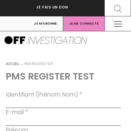
Aller
Recher
JE FAIS UN DON
au
contenu
JE M’ABONNE
JE ME CONNECTE
INVESTIGATION
ACCUEIL
PMS REGISTER TEST
PMS REGISTER TEST
Identifiant (Prénom Nom) *
E-mail *
Prénom