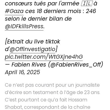
consœurs tués par l'armée 🇮🇱 à
#Gaza
ces 18 derniers mois : 246
selon le dernier bilan de
@IDFkillsPress
.
[Extrait du live tiktok
d'
@Offinvestigatio
]
pic.twitter.com/WtGXjne4hG
— Fabien Rives (@FabienRives_Off)
April 16, 2025
Ce n’est pas courant pour un journaliste
d’écrire son testament à l’âge de 23 ans.
C’est pourtant ce qu’a fait Hossam
Shabat, correspondant de la chaîne