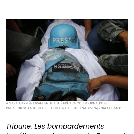
A GAZA, L’ARMÉE ISRAÉLIENNE A TUÉ PRÈS DE 200 JOURNALISTES
PALESTINIENS EN 18 MOIS | PHOTOGRAPHIE ASHRAF AMRA/ANADOLU/AFP
Tribune. Les bombardements