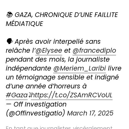
📚 GAZA, CHRONIQUE D’UNE FAILLITE
MÉDIATIQUE
🗣️ Après avoir interpellé sans
relâche l’
@Elysee
et
@francediplo
pendant des mois, la journaliste
indépendante
@Meriem_Laribi
livre
un témoignage sensible et indigné
d’une année d’horreurs à
#Gaza
⤵️
https://t.co/ZSAmRCVoUL
— Off Investigation
(@Offinvestigatio)
March 17, 2025
En tant que journalistes, viscéralement