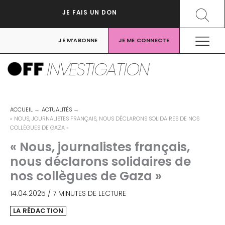
Aller
Recher
JE FAIS UN DON
au
contenu
JE M’ABONNE
JE ME CONNECTE
INVESTIGATION
ACCUEIL
ACTUALITÉS
« NOUS, JOURNALISTES FRANÇAIS, NOUS DÉCLARONS SOLIDAIRES DE NOS
COLLÈGUES DE GAZA »
« Nous, journalistes français,
nous déclarons solidaires de
nos collègues de Gaza »
14.04.2025
/
7 MINUTES DE LECTURE
LA RÉDACTION