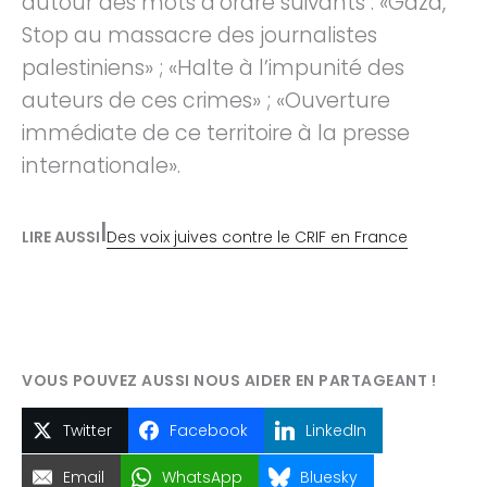
autour des mots d’ordre suivants : «Gaza,
Stop au massacre des journalistes
palestiniens» ; «Halte à l’impunité des
auteurs de ces crimes» ; «Ouverture
immédiate de ce territoire à la presse
internationale».
|
LIRE AUSSI
Des voix juives contre le CRIF en France
Twitter
Facebook
LinkedIn
Email
WhatsApp
Bluesky