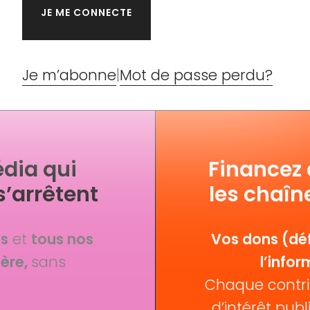
Je m’abonne
|
Mot de passe perdu?
dia qui
Financez
s’arrêtent
les chaîn
fs
et
tous nos
Vos dons (déf
ère,
sans
l’infor
Chaque contri
d’intérêt publi