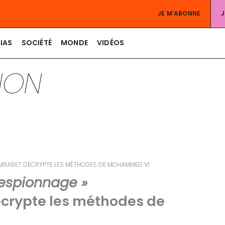
JE M’ABONNE
IAS
SOCIÉTÉ
MONDE
VIDÉOS
TION
I LMRABET DÉCRYPTE LES MÉTHODES DE MOHAMMED VI
t espionnage »
décrypte les méthodes de