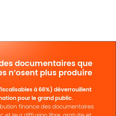
 des documentaires que
es n’osent plus produire
iscalisables à 66%) déverrouillent
mation pour le grand public.
bution finance des documentaires
c et leur diffusion libre, gratuite et