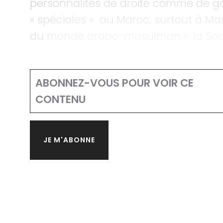
personnalités de droite comme de ga
« spéciales » au Maroc, surtout à Ma
du monde arabo-musulman », la S
ABONNEZ-VOUS POUR VOIR CE
CONTENU
JE M'ABONNE