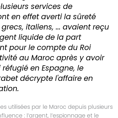
lusieurs services de
 en effet averti la sûreté
ecs, italiens, ... avaient reçu
ent liquide de la part
nt pour le compte du Roi
ivité au Maroc après y avoir
 réfugié en Espagne, le
abet décrypte l'affaire en
ation.
rmes utilisées par le Maroc depuis plusieurs
luence : l’argent, l’espionnage et le