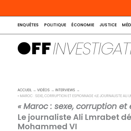
Aller
au
contenu
ENQUÊTES
POLITIQUE
ÉCONOMIE
JUSTICE
MÉD
INVESTIGA
ACCUEIL
VIDÉOS
INTERVIEWS
« MAROC : SEXE, CORRUPTION ET ESPIONNAGE »LE JOURNALISTE AL
« Maroc : sexe, corruption e
Le journaliste Ali Lmrabet 
Mohammed VI