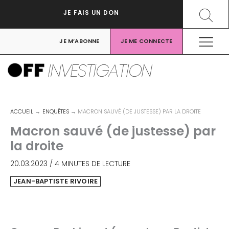
Aller
Recher
JE FAIS UN DON
au
contenu
JE M’ABONNE
JE ME CONNECTE
INVESTIGATION
ACCUEIL
ENQUÊTES
MACRON SAUVÉ (DE JUSTESSE) PAR LA DROITE
Macron sauvé (de justesse) par
la droite
20.03.2023
/
4 MINUTES DE LECTURE
JEAN-BAPTISTE RIVOIRE