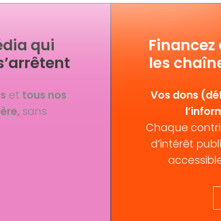
dia qui
Financez
s’arrêtent
les chaîn
fs
et
tous nos
Vos dons (déf
ère,
sans
l’infor
Chaque contri
d’intérêt publi
accessible