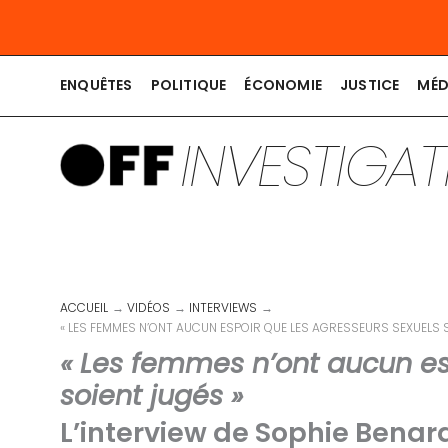
Aller
au
contenu
ENQUÊTES
POLITIQUE
ÉCONOMIE
JUSTICE
MÉD
INVESTIGA
ACCUEIL
VIDÉOS
INTERVIEWS
« LES FEMMES N’ONT AUCUN ESPOIR QUE LES AGRESSEURS SEXUELS S
« Les femmes n’ont aucun es
soient jugés »
L’interview de Sophie Benar