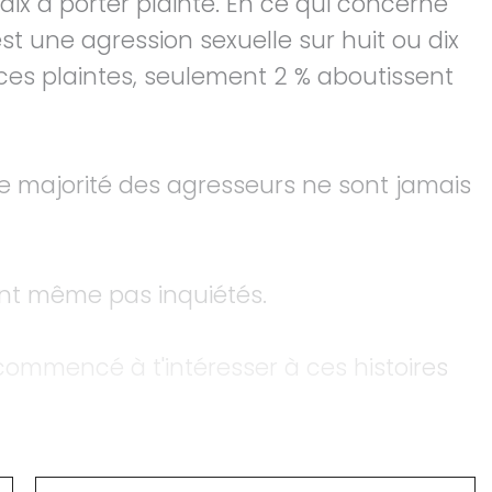
dix à porter plainte. En ce qui concerne
'est une agression sexuelle sur huit ou dix
mi ces plaintes, seulement 2 % aboutissent
 majorité des agresseurs ne sont jamais
ont même pas inquiétés.
ommencé à t'intéresser à ces histoires