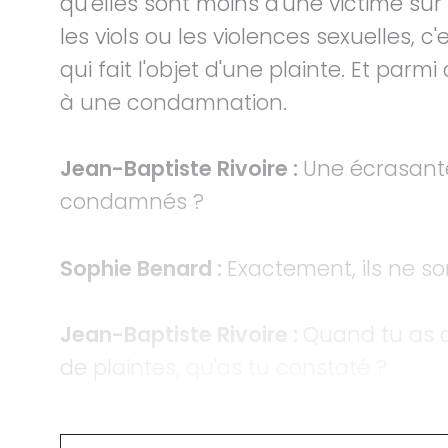
qu'elles sont moins d'une victime sur 
les viols ou les violences sexuelles, c
qui fait l'objet d'une plainte. Et par
à une condamnation.
Jean-Baptiste Rivoire :
Une écrasante
condamnés ?
Sophie Benard :
Exactement, ils ne s
Jean-Baptiste Rivoire :
Quand tu as c
de plaintes, qu'as tu constaté ?