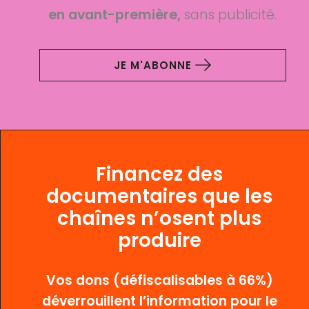
en avant-première,
sans publicité.
JE M'ABONNE
Financez des
documentaires que les
chaînes n’osent plus
produire
Vos dons (défiscalisables à 66%)
déverrouillent l’information pour le