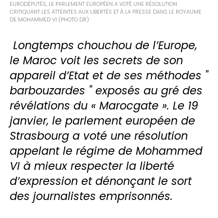
EURODÉPUTÉS, LE PARLEMENT EUROPÉEN A VOTÉ UNE RÉSOLUTION
CRITIQUANT LES ATTEINTES AUX LIBERTÉS ET À LA PRESSE DANS LE ROYAUME
DE MOHAMMED VI (PHOTO DR)
Longtemps chouchou de l’Europe,
le Maroc voit les secrets de son
appareil d’Etat et de ses méthodes "
barbouzardes " exposés au gré des
révélations du « Marocgate ».
Le 19
janvier, le parlement européen de
Strasbourg a voté une résolution
appelant le régime de Mohammed
VI à mieux respecter la liberté
d’expression et dénonçant le sort
des journalistes emprisonnés.