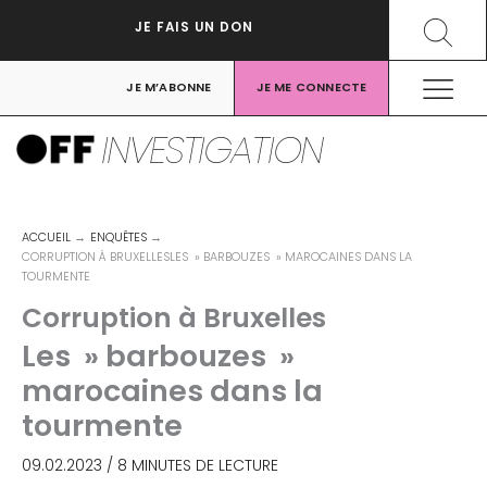
Aller
Recher
JE FAIS UN DON
au
contenu
JE M’ABONNE
JE ME CONNECTE
INVESTIGATION
ACCUEIL
ENQUÊTES
CORRUPTION À BRUXELLESLES » BARBOUZES » MAROCAINES DANS LA
TOURMENTE
Corruption à Bruxelles
Les » barbouzes »
marocaines dans la
tourmente
09.02.2023
/
8 MINUTES DE LECTURE